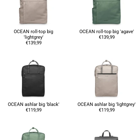
OCEAN roll-top big
OCEAN roll-top big 'agave'
'lightgrey'
€139,99
€139,99
4,8
Calificación
1848
Reseñas
OCEAN ashlar big 'black'
OCEAN ashlar big 'lightgrey'
€119,99
€119,99
Leer todas las reseñas