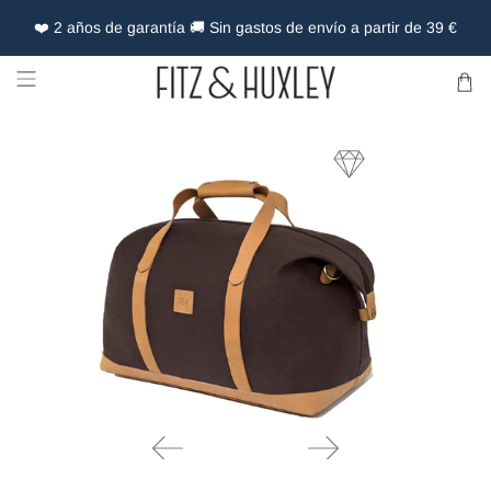
❤️ 2 años de garantía 🚚 Sin gastos de envío a partir de 39 €