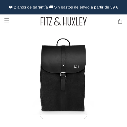
❤️ 2 años de garantía 🚚 Sin gastos de envío a partir de 39 €