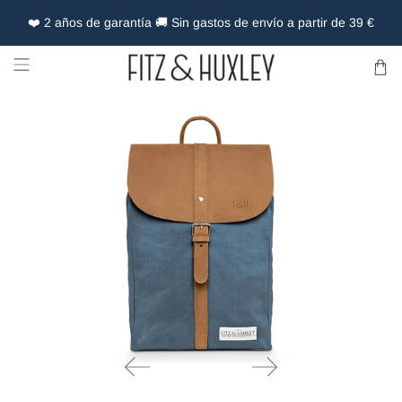
❤️ 2 años de garantía 🚚 Sin gastos de envío a partir de 39 €