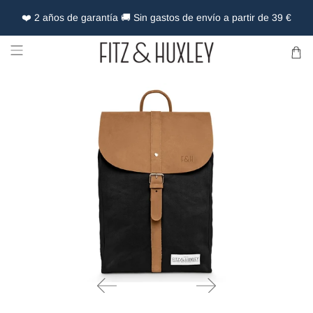
❤️ 2 años de garantía 🚚 Sin gastos de envío a partir de 39 €