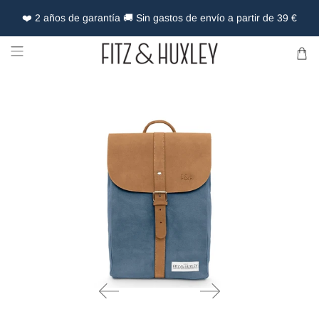
❤️ 2 años de garantía 🚚 Sin gastos de envío a partir de 39 €