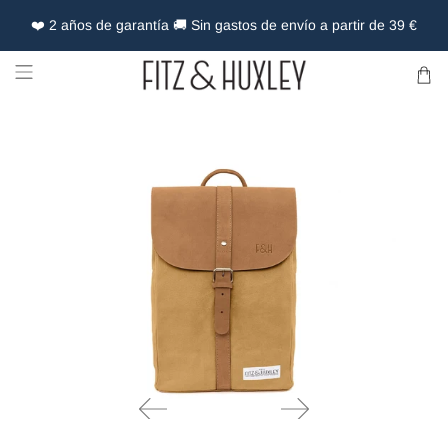
❤️ 2 años de garantía 🚚 Sin gastos de envío a partir de 39 €