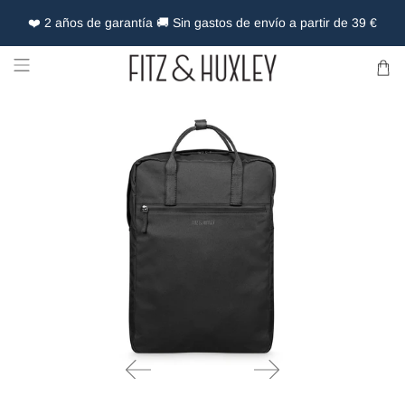
❤️ 2 años de garantía 🚚 Sin gastos de envío a partir de 39 €