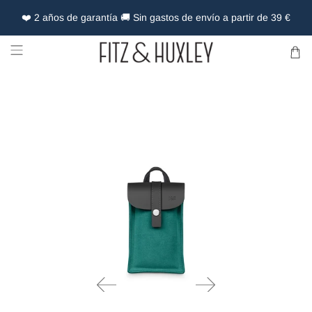
❤️ 2 años de garantía 🚚 Sin gastos de envío a partir de 39 €