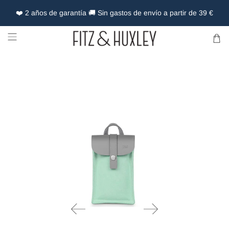
❤️ 2 años de garantía 🚚 Sin gastos de envío a partir de 39 €