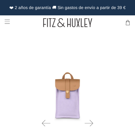
❤️ 2 años de garantía 🚚 Sin gastos de envío a partir de 39 €