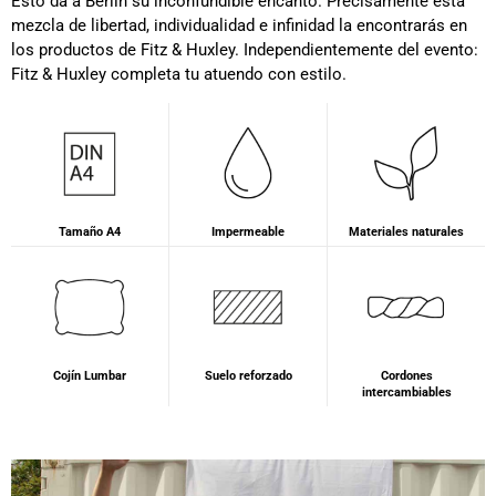
Esto da a Berlín su inconfundible encanto. Precisamente esta
mezcla de libertad, individualidad e infinidad la encontrarás en
los productos de Fitz & Huxley. Independientemente del evento:
Fitz & Huxley completa tu atuendo con estilo.
Tamaño A4
Impermeable
Materiales naturales
Cojín Lumbar
Suelo reforzado
Cordones
intercambiables