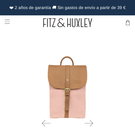
❤️ 2 años de garantía 🚚 Sin gastos de envío a partir de 39 €