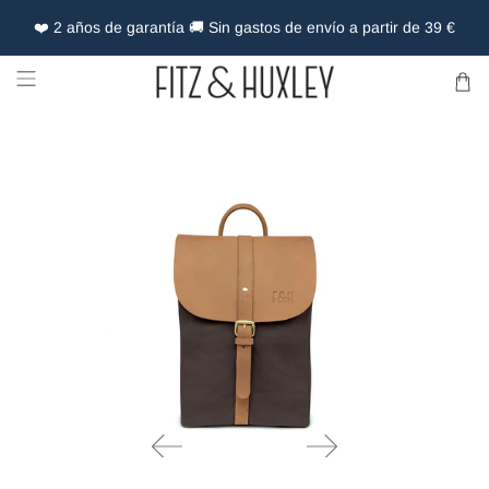
❤️ 2 años de garantía 🚚 Sin gastos de envío a partir de 39 €