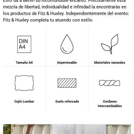
Esto da a Berlín su inconfundible encanto. Precisamente esta
mezcla de libertad, individualidad e infinidad la encontrarás en
los productos de Fitz & Huxley. Independientemente del evento:
Fitz & Huxley completa tu atuendo con estilo.
Tamaño A4
Impermeable
Materiales naturales
Cojín Lumbar
Suelo reforzado
Cordones
intercambiables