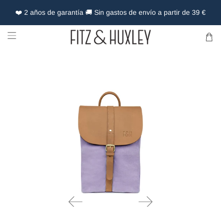
❤️ 2 años de garantía 🚚 Sin gastos de envío a partir de 39 €