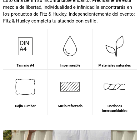
Esto da a Berlín su inconfundible encanto. Precisamente esta
mezcla de libertad, individualidad e infinidad la encontrarás en
los productos de Fitz & Huxley. Independientemente del evento:
Fitz & Huxley completa tu atuendo con estilo.
Tamaño A4
Impermeable
Materiales naturales
Cojín Lumbar
Suelo reforzado
Cordones
intercambiables